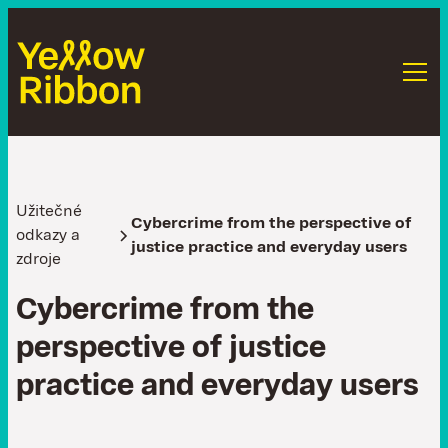
Užitečné
Cybercrime from the perspective of
odkazy a
justice practice and everyday users
zdroje
C
y
b
e
r
c
r
i
m
e
f
r
o
m
t
h
e
p
e
r
s
p
e
c
t
i
v
e
o
f
j
u
s
t
i
c
e
p
r
a
c
t
i
c
e
a
n
d
e
v
e
r
y
d
a
y
u
s
e
r
s