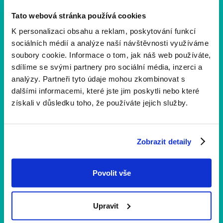
Tato webová stránka používá cookies
K personalizaci obsahu a reklam, poskytování funkcí
D
o
n
'
t
l
e
t
t
h
e
n
e
w
s
g
e
t
a
w
a
y
sociálních médií a analýze naší návštěvnosti využíváme
soubory cookie. Informace o tom, jak náš web používáte,
Running News. To the community. Achievements.
sdílíme se svými partnery pro sociální média, inzerci a
analýzy. Partneři tyto údaje mohou zkombinovat s
Váš e-mail
dalšími informacemi, které jste jim poskytli nebo které
získali v důsledku toho, že používáte jejich služby.
Zobrazit detaily
Kliknutím na Registrovat potvrzujete, že souhlasíte s našimi
.
podmínkami
Povolit vše
Upravit