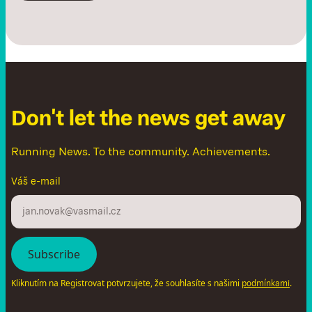
D
o
n
'
t
l
e
t
t
h
e
n
e
w
s
g
e
t
a
w
a
y
Running News. To the community. Achievements.
Váš e-mail
Kliknutím na Registrovat potvrzujete, že souhlasíte s našimi
.
podmínkami