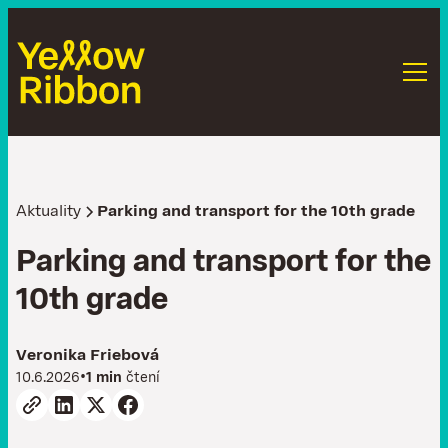
Aktuality
Parking and transport for the 10th grade
P
a
r
k
i
n
g
a
n
d
t
r
a
n
s
p
o
r
t
f
o
r
t
h
e
1
0
t
h
g
r
a
d
e
Veronika Friebová
•
10.6.2026
1 min
čtení