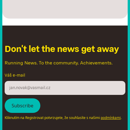
D
o
n
'
t
l
e
t
t
h
e
n
e
w
s
g
e
t
a
w
a
y
Running News. To the community. Achievements.
Váš e-mail
Kliknutím na Registrovat potvrzujete, že souhlasíte s našimi
.
podmínkami