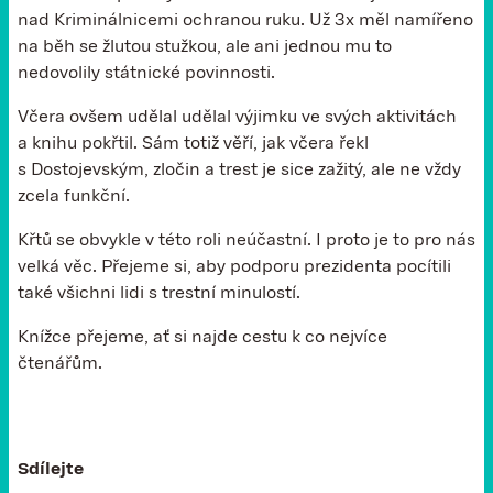
nad Kriminálnicemi ochranou ruku. Už 3x měl namířeno
na běh se žlutou stužkou, ale ani jednou mu to
nedovolily státnické povinnosti.
Včera ovšem udělal udělal výjimku ve svých aktivitách
a knihu pokřtil. Sám totiž věří, jak včera řekl
s Dostojevským, zločin a trest je sice zažitý, ale ne vždy
zcela funkční.
Křtů se obvykle v této roli neúčastní. I proto je to pro nás
velká věc. Přejeme si, aby podporu prezidenta pocítili
také všichni lidi s trestní minulostí.
Knížce přejeme, ať si najde cestu k co nejvíce
čtenářům.
Sdílejte