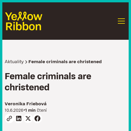
Aktuality
Female criminals are christened
F
e
m
a
l
e
c
r
i
m
i
n
a
l
s
a
r
e
c
h
r
i
s
t
e
n
e
d
Veronika Friebová
•
10.6.2026
1 min
čtení