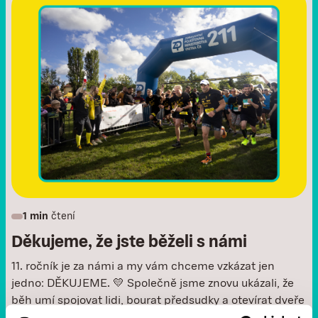
1 min
čtení
Děkujeme, že jste běželi s námi
11. ročník je za námi a my vám chceme vzkázat jen
jedno: DĚKUJEME. 💛 Společně jsme znovu ukázali, že
běh umí spojovat lidi, bourat předsudky a otevírat dveře
druhým šancím.