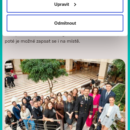
program
Upravit
Už se nemůžeme dočkat, až se potkáme na 11. ročníku
Yellow Ribbon Run. Prohlédněte si podrobný program a
Odmítnout
přijďte se 11. června proběhnout nebo projít.
Nezapomeňte, že online registrace běží do 9. června,
poté je možné zapsat se i na místě. ‍