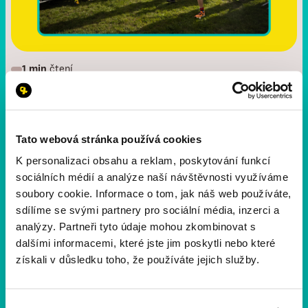
1 min
čtení
Děkujeme, že jste běželi s námi
11. ročník je za námi a my vám chceme vzkázat jen
jedno: DĚKUJEME. 💛 Společně jsme znovu ukázali, že
Tato webová stránka používá cookies
běh umí spojovat lidi, bourat předsudky a otevírat dveře
K personalizaci obsahu a reklam, poskytování funkcí
druhým šancím.
sociálních médií a analýze naší návštěvnosti využíváme
soubory cookie. Informace o tom, jak náš web používáte,
sdílíme se svými partnery pro sociální média, inzerci a
analýzy. Partneři tyto údaje mohou zkombinovat s
dalšími informacemi, které jste jim poskytli nebo které
získali v důsledku toho, že používáte jejich služby.