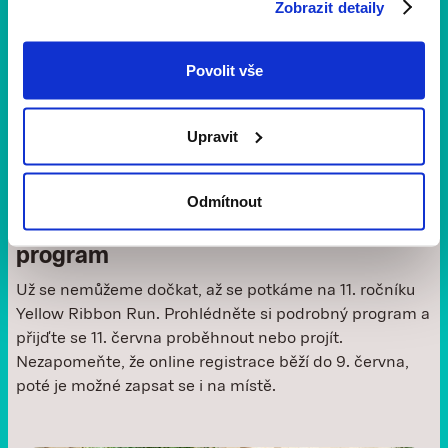
Zobrazit detaily
Povolit vše
Upravit
Novinky a aktuality
1 min
čtení
Odmítnout
Co vás čeká na 11. ročníku? Projděte si
program
Už se nemůžeme dočkat, až se potkáme na 11. ročníku
Yellow Ribbon Run. Prohlédněte si podrobný program a
přijďte se 11. června proběhnout nebo projít.
Nezapomeňte, že online registrace běží do 9. června,
poté je možné zapsat se i na místě. ‍