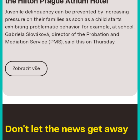
the Hilton Prague Atrium Hotel
Juvenile delinquency can be prevented by increasing
pressure on their families as soon as a child starts
exhibiting problematic behavior, for example, at school.
Gabriela Slováková, director of the Probation and
Mediation Service (PMS), said this on Thursday.
Zobrazit vše
D
o
n
'
t
l
e
t
t
h
e
n
e
w
s
g
e
t
a
w
a
y