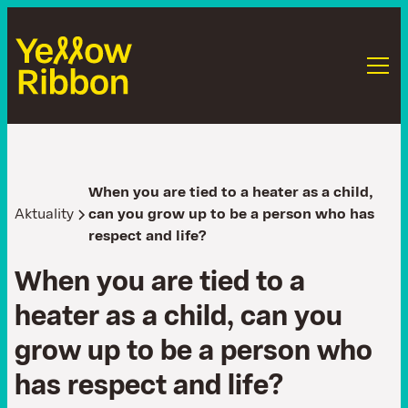
When you are tied to a heater as a child,
Aktuality
can you grow up to be a person who has
respect and life?
W
h
e
n
y
o
u
a
r
e
t
i
e
d
t
o
a
h
e
a
t
e
r
a
s
a
c
h
i
l
d
,
c
a
n
y
o
u
g
r
o
w
u
p
t
o
b
e
a
p
e
r
s
o
n
w
h
o
h
a
s
r
e
s
p
e
c
t
a
n
d
l
i
f
e
?