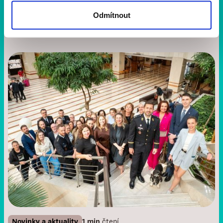
Nezapomeňte, že online registrace běží do 9. června,
Odmítnout
poté je možné zapsat se i na místě. ‍
Novinky a aktuality
1 min
čtení