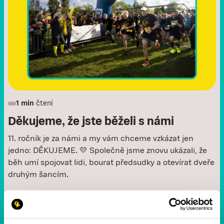
1 min
čtení
Děkujeme, že jste běželi s námi
11. ročník je za námi a my vám chceme vzkázat jen
jedno: DĚKUJEME. 💛 Společně jsme znovu ukázali, že
běh umí spojovat lidi, bourat předsudky a otevírat dveře
druhým šancím.