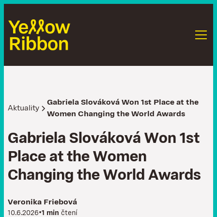
Gabriela Slováková Won 1st Place at the
Aktuality
Women Changing the World Awards
G
a
b
r
i
e
l
a
S
l
o
v
á
k
o
v
á
W
o
n
1
s
t
P
l
a
c
e
a
t
t
h
e
W
o
m
e
n
C
h
a
n
g
i
n
g
t
h
e
W
o
r
l
d
A
w
a
r
d
s
Veronika Friebová
•
10.6.2026
1 min
čtení