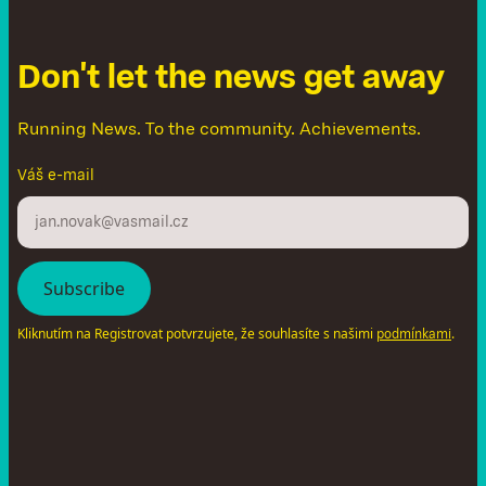
D
o
n
'
t
l
e
t
t
h
e
n
e
w
s
g
e
t
a
w
a
y
Running News. To the community. Achievements.
Váš e-mail
Kliknutím na Registrovat potvrzujete, že souhlasíte s našimi
.
podmínkami