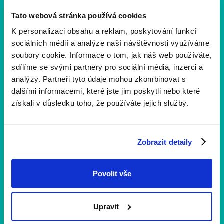
Tato webová stránka používá cookies
K personalizaci obsahu a reklam, poskytování funkcí
sociálních médií a analýze naší návštěvnosti využíváme
soubory cookie. Informace o tom, jak náš web používáte,
sdílíme se svými partnery pro sociální média, inzerci a
analýzy. Partneři tyto údaje mohou zkombinovat s
dalšími informacemi, které jste jim poskytli nebo které
získali v důsledku toho, že používáte jejich služby.
Zobrazit detaily
Novinky a aktuality
1 min
čtení
Co vás čeká na 11. ročníku? Projděte si
Povolit vše
program
Už se nemůžeme dočkat, až se potkáme na 11. ročníku
Upravit
Yellow Ribbon Run. Prohlédněte si podrobný program a
přijďte se 11. června proběhnout nebo projít.