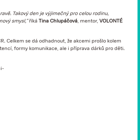
pravě. Takový den je výjimečný pro celou rodinu,
 nový smysl,“
říká
Tina Chlupáčová
, mentor,
VOLONTÉ
i ČR. Celkem se dá odhadnout, že akcemi prošlo kolem
ncí, formy komunikace, ale i příprava dárků pro děti.
i-