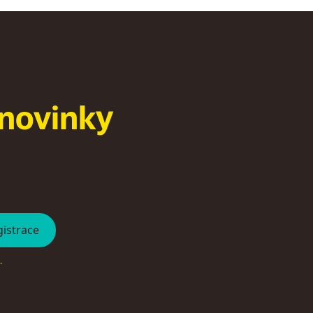
n
o
v
i
n
k
y
.