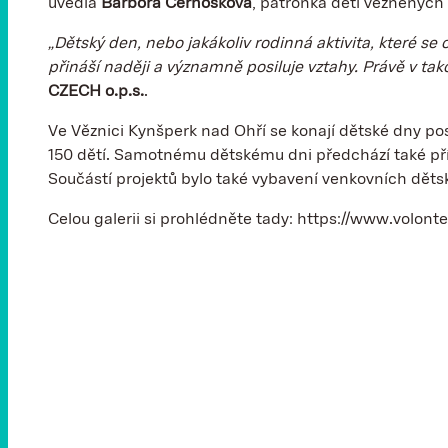
uvedla
Barbora Černošková
, patronka dětí vězněných 
„Dětský den, nebo jakákoliv rodinná aktivita, které se
přináší naději a významně posiluje vztahy. Právě v tak
CZECH o.p.s.
.
Ve Věznici Kynšperk nad Ohří se konají dětské dny pos
150 dětí. Samotnému dětskému dni předchází také příp
Součástí projektů bylo také vybavení venkovních dětsk
Celou galerii si prohlédněte tady: https://www.volont