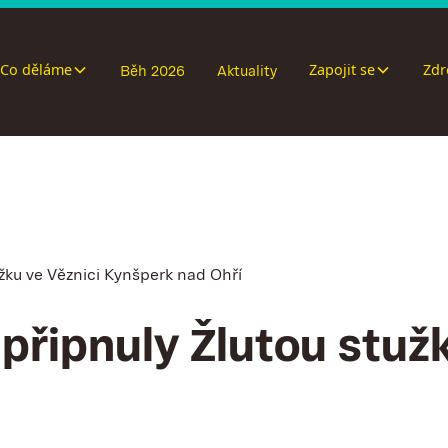
Co děláme
Zapojit se
Zdr
Běh 2026
Aktuality
užku ve Věznici Kynšperk nad Ohří
 připnuly Žlutou stuž