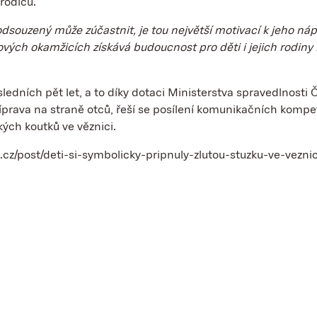
rodičů.
 odsouzený může zúčastnit, je tou největší motivací k jeho ná
ových okamžicích získává budoucnost pro děti i jejich rodiny
ledních pět let, a to díky dotaci Ministerstva spravedlnost
rava na straně otců, řeší se posílení komunikačních kompete
ých koutků ve věznici.
e.cz/post/deti-si-symbolicky-pripnuly-zlutou-stuzku-ve-veznic