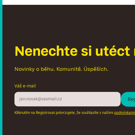
N
e
n
e
c
h
t
e
s
i
u
t
é
c
t
Novinky o běhu. Komunitě. Úspěších.
Váš e-mail
Kliknutím na Registrovat potvrzujete, že souhlasíte s našimi
podmínkami