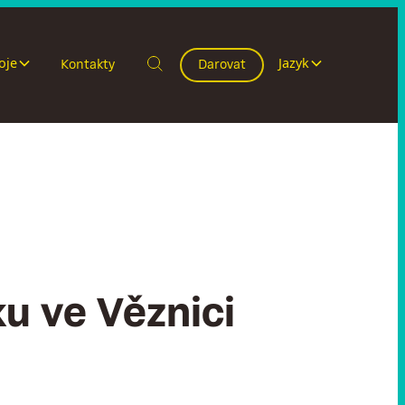
oje
Jazyk
Kontakty
Darovat
ku ve Věznici