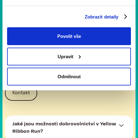
organizací a komerčními partnery, kteří byli ochotni dávat druhou šanci,
pochopil jsem, že to má smysl."
Zobrazit detaily
Povolit vše
Nejčastější otázky
Upravit
Chcete být naším dobrovolníkem? Děkujeme, vážíme si
toho. Spojte se s námi, probereme všechny vaše otázky.
Odmítnout
Kontakt
Jaké jsou možnosti dobrovolnictví v Yellow
Ribbon Run?