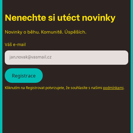
N
e
n
e
c
h
t
e
s
i
u
t
é
c
t
n
o
v
i
n
k
y
Novinky o běhu. Komunitě. Úspěších.
Váš e-mail
Kliknutím na Registrovat potvrzujete, že souhlasíte s našimi
.
podmínkami