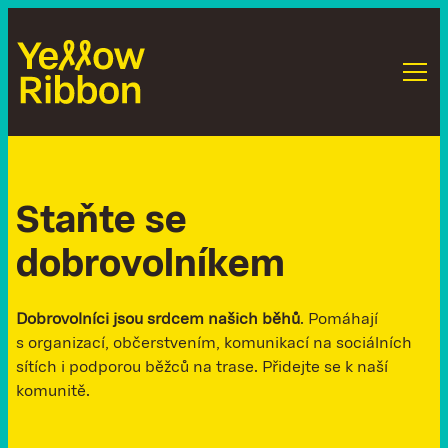
S
t
a
ň
t
e
s
e
d
o
b
r
o
v
o
l
n
í
k
e
m
Dobrovolníci jsou srdcem našich běhů
. Pomáhají
s organizací, občerstvením, komunikací na sociálních
sítích i podporou běžců na trase. Přidejte se k naší
komunitě.