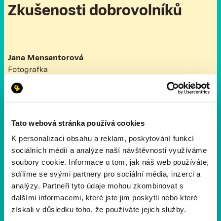
Zkušenosti dobrovolníků
Jana Mensantorová
Fotografka
Tato webová stránka používá cookies
K personalizaci obsahu a reklam, poskytování funkcí
sociálních médií a analýze naší návštěvnosti využíváme
soubory cookie. Informace o tom, jak náš web používáte,
Zoran Bartek
sdílíme se svými partnery pro sociální média, inzerci a
Marketing Director at Czech Olympic Committee
analýzy. Partneři tyto údaje mohou zkombinovat s
,,YRR podporuji od prvního ročníku. Je to jedinečný projekt, který spojuje na
dalšími informacemi, které jste jim poskytli nebo které
první pohled nespojitelné skupiny lidí a to vše díky sportu. Když jsem byl
získali v důsledku toho, že používáte jejich služby.
poprvé běhat s odsouzenými, zaměstnanci vězeňské služby, členy nevládních