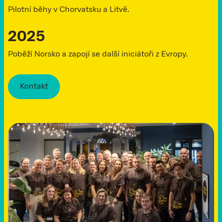
Pilotní běhy v Chorvatsku a Litvě.
2025
Poběží Norsko a zapojí se další iniciátoři z Evropy.
Kontakt