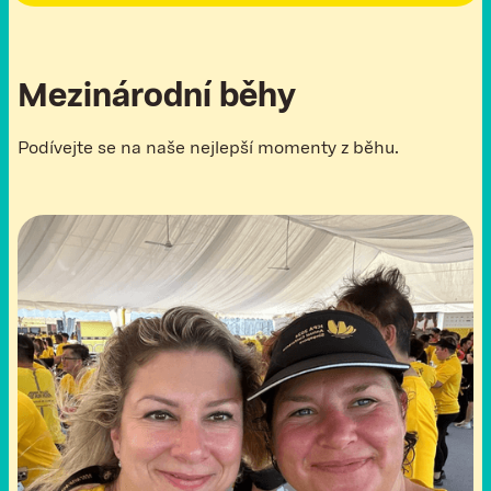
M
e
z
i
n
á
r
o
d
n
í
b
ě
h
y
Podívejte se na naše nejlepší momenty z běhu.