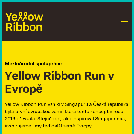
Mezinárodní spolupráce
Y
e
l
l
o
w
R
i
b
b
o
n
R
u
n
v
E
v
r
o
p
ě
Yellow Ribbon Run vznikl v Singapuru a Česká republika
byla první evropskou zemí, která tento koncept v roce
2016 převzala. Stejně tak, jako inspiroval Singapur nás,
inspirujeme i my teď další země Evropy.