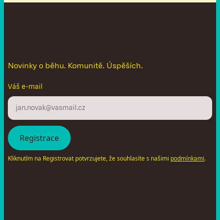
N
e
n
e
c
h
t
e
s
i
u
t
é
c
t
n
o
v
i
n
k
y
Novinky o běhu. Komunitě. Úspěších.
Váš e-mail
Kliknutím na Registrovat potvrzujete, že souhlasíte s našimi
.
podmínkami