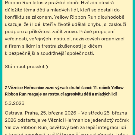
Ribbon Run letos v pražské oboře Hvězda otevírá
důležité téma dětí a mladých lidí, kteří se dostali do
konfliktu se zákonem. Yellow Ribbon Run dlouhodobě
ukazuje, že i lidé, kteří v životě udělali chybu, si zaslouží
podporu a příležitost začít znovu. Právě propojení
veřejnosti, veřejných institucí, neziskových organizací
a firem s lidmi s trestní zkušeností je klíčem
k bezpečnější a soudržnější společnosti.
Stáhnout presskit
Z Věznice Heřmanice zazní výzva k druhé šanci: 11. ročník Yellow
Ribbon Run reaguje na rostoucí agresivitu dětí a mladých lidí
5.3.2026
Ostrava, Praha, 25. března 2026 – Ve středu 25. března
2026 odstartuje ve Věznici Heřmanice jedenáctý ročník
Yellow Ribbon Run, osvětový běh za lepší integraci lidí