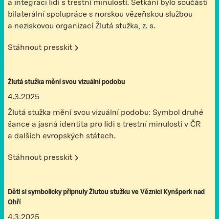
a integraci lidí s trestní minulostí. Setkání bylo součástí
bilaterální spolupráce s norskou vězeňskou službou
a neziskovou organizací Žlutá stužka, z. s.
Stáhnout presskit
Žlutá stužka mění svou vizuální podobu
4.3.2025
Žlutá stužka mění svou vizuální podobu: Symbol druhé
šance a jasná identita pro lidi s trestní minulostí v ČR
a dalších evropských státech.
Stáhnout presskit
Děti si symbolicky připnuly Žlutou stužku ve Věznici Kynšperk nad
Ohří
4.3.2025