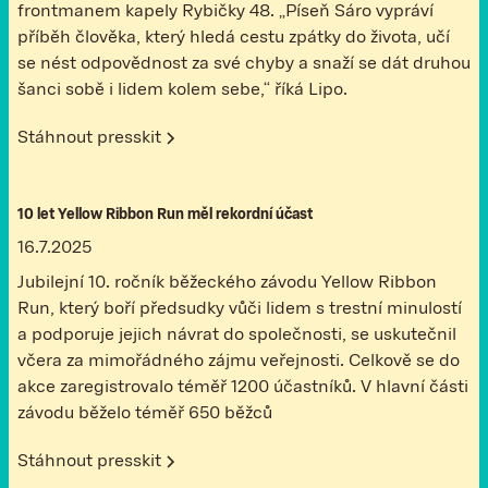
frontmanem kapely Rybičky 48. „Píseň Sáro vypráví
příběh člověka, který hledá cestu zpátky do života, učí
se nést odpovědnost za své chyby a snaží se dát druhou
šanci sobě i lidem kolem sebe,“ říká Lipo.
Stáhnout presskit
10 let Yellow Ribbon Run měl rekordní účast
16.7.2025
Jubilejní 10. ročník běžeckého závodu Yellow Ribbon
Run, který boří předsudky vůči lidem s trestní minulostí
a podporuje jejich návrat do společnosti, se uskutečnil
včera za mimořádného zájmu veřejnosti. Celkově se do
akce zaregistrovalo téměř 1200 účastníků. V hlavní části
závodu běželo téměř 650 běžců
Stáhnout presskit