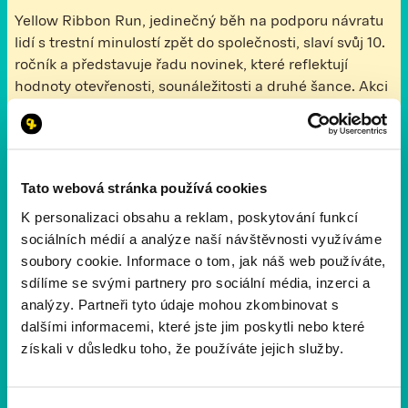
Yellow Ribbon Run, jedinečný běh na podporu návratu
lidí s trestní minulostí zpět do společnosti, slaví svůj 10.
ročník a představuje řadu novinek, které reflektují
hodnoty otevřenosti, sounáležitosti a druhé šance. Akci
dlouhodobě podporují herec a scénárista Petr
Čtvrtníček, moderátorka a patronka dětí vězněných
rodičů, Barbora Černošková a rapper Lipo.
Tato webová stránka používá cookies
Stáhnout presskit
K personalizaci obsahu a reklam, poskytování funkcí
sociálních médií a analýze naší návštěvnosti využíváme
Virtuální běh Yellow Ribbon Run ve Věznici Jiřice propojil
soubory cookie. Informace o tom, jak náš web používáte,
odsouzené a jejich děti
sdílíme se svými partnery pro sociální média, inzerci a
16.7.2025
analýzy. Partneři tyto údaje mohou zkombinovat s
dalšími informacemi, které jste jim poskytli nebo které
V areálu Věznice Jiřice proběhla výjimečná událost –
získali v důsledku toho, že používáte jejich služby.
virtuální běh v rámci 10. ročníku Yellow Ribbon Run,
který propojil osoby ve výkonu trestu s jejich dětmi
a rodinami. Akci pořádala Věznice Jiřice, nezisková