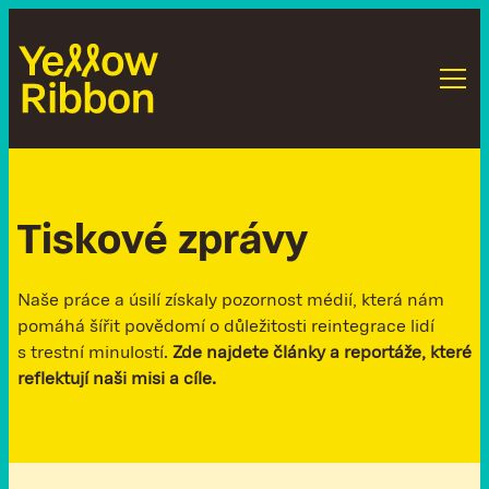
T
i
s
k
o
v
é
z
p
r
á
v
y
Naše práce a úsilí získaly pozornost médií, která nám
pomáhá šířit povědomí o důležitosti reintegrace lidí
s trestní minulostí.
Zde najdete články a reportáže, které
reflektují naši misi a cíle.