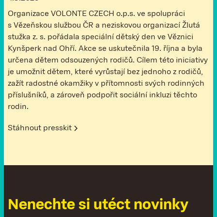
Organizace VOLONTE CZECH o.p.s. ve spolupráci
s Vězeňskou službou ČR a neziskovou organizací Žlutá
stužka z. s. pořádala speciální dětský den ve Věznici
Kynšperk nad Ohří. Akce se uskutečnila 19. října a byla
určena dětem odsouzených rodičů. Cílem této iniciativy
je umožnit dětem, které vyrůstají bez jednoho z rodičů,
zažít radostné okamžiky v přítomnosti svých rodinných
příslušníků, a zároveň podpořit sociální inkluzi těchto
rodin.
Stáhnout presskit
N
e
n
e
c
h
t
e
s
i
u
t
é
c
t
n
o
v
i
n
k
y