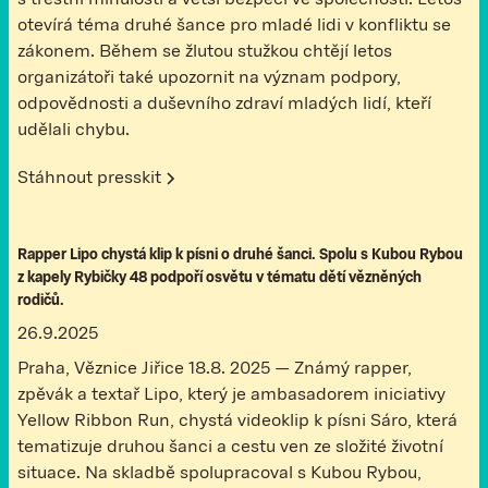
s trestní minulostí a větší bezpečí ve společnosti. Letos
otevírá téma druhé šance pro mladé lidi v konfliktu se
zákonem. Během se žlutou stužkou chtějí letos
organizátoři také upozornit na význam podpory,
odpovědnosti a duševního zdraví mladých lidí, kteří
udělali chybu.
Stáhnout presskit
Rapper Lipo chystá klip k písni o druhé šanci. Spolu s Kubou Rybou
z kapely Rybičky 48 podpoří osvětu v tématu dětí vězněných
rodičů.
26.9.2025
Praha, Věznice Jiřice 18.8. 2025 — Známý rapper,
zpěvák a textař Lipo, který je ambasadorem iniciativy
Yellow Ribbon Run, chystá videoklip k písni Sáro, která
tematizuje druhou šanci a cestu ven ze složité životní
situace. Na skladbě spolupracoval s Kubou Rybou,