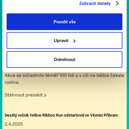
Zobrazit detaily
organizace VOLONTÉ CZECH a spolek Žlutá stužka.
Stáhnout presskit
Povolit vše
Běžci se žlutou stužkou vyběhli z brány Věznice Heřmanice
Upravit
16.7.2025
Pracovníci Věznice Heřmanice a Probační a mediační
Odmítnout
služby v Ostravě spojili síly a připravili krásnou běžeckou
akci v rámci jubilejního 10. ročníku Yellow Ribbon Run.
Akce se zúčastnilo téměř 100 lidí a v cíli na běžce čekala
rodina. ‍
Stáhnout presskit
Desátý ročník Yellow Ribbon Run odstartoval ve Věznici Příbram
2.4.2025