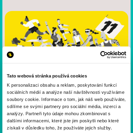
Tato webová stránka používá cookies
K personalizaci obsahu a reklam, poskytování funkcí
Novinky a aktuality
1 min
čtení
sociálních médií a analýze naší návštěvnosti využíváme
soubory cookie. Informace o tom, jak náš web používáte,
Parkování a doprava na 11. ročník
sdílíme se svými partnery pro sociální média, inzerci a
11. ročník Yellow Ribbon Run je už za dveřmi. Jak se na
analýzy. Partneři tyto údaje mohou zkombinovat s
akci dostanete a kde zaparkovat? ‍
dalšími informacemi, které jste jim poskytli nebo které
získali v důsledku toho, že používáte jejich služby.