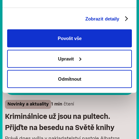
Zobrazit detaily
Povolit vše
Upravit
Odmítnout
Novinky a aktuality
1 min
čtení
Kriminálnice už jsou na pultech.
Přijďte na besedu na Světě knihy
Právě dnes vyšla v nakladatelství nastole Albatros