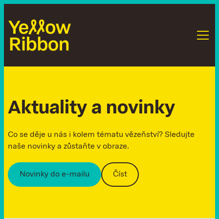
A
k
t
u
a
l
i
t
y
a
n
o
v
i
n
k
y
Co se děje u nás i kolem tématu vězeňství? Sledujte
naše novinky a zůstaňte v obraze.
Novinky do e-mailu
Číst