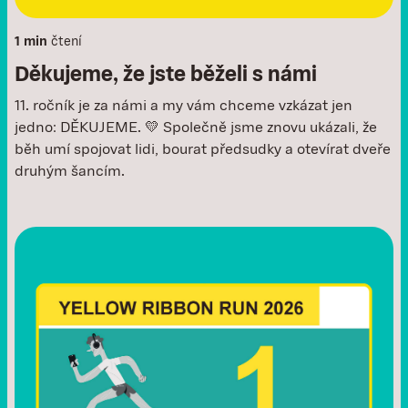
1 min
čtení
Děkujeme, že jste běželi s námi
11. ročník je za námi a my vám chceme vzkázat jen
jedno: DĚKUJEME. 💛 Společně jsme znovu ukázali, že
běh umí spojovat lidi, bourat předsudky a otevírat dveře
druhým šancím.