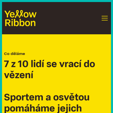
Co děláme
7
z
1
0
l
i
d
í
s
e
v
r
a
c
í
d
o
v
ě
z
e
n
í
S
p
o
r
t
e
m
a
o
s
v
ě
t
o
u
p
o
m
á
h
á
m
e
j
e
j
i
c
h