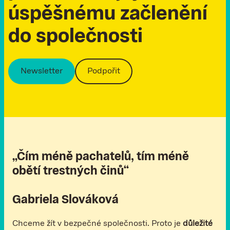
ú
s
p
ě
š
n
é
m
u
z
a
č
l
e
n
ě
n
í
d
o
s
p
o
l
e
č
n
o
s
t
i
Newsletter
Podpořit
„Čím méně pachatelů, tím méně
obětí trestných činů“
Gabriela Slováková
Chceme žít v bezpečné společnosti. Proto je
důležité