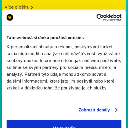
Více o běhu
Běhy ve věznicích
Tato webová stránka používá cookies
Yellow Ribbon Run
běhají i odsouzení ve věznicích
napříč Českou republikou.
K personalizaci obsahu a reklam, poskytování funkcí
sociálních médií a analýze naší návštěvnosti využíváme
Kontaktovat
soubory cookie. Informace o tom, jak náš web používáte,
sdílíme se svými partnery pro sociální média, inzerci a
analýzy. Partneři tyto údaje mohou zkombinovat s
Pro děti odsouzených rodičů
dalšími informacemi, které jste jim poskytli nebo které
získali v důsledku toho, že používáte jejich služby.
Podporujeme
děti rodičů ve a po výkonu trestu
–
přispíváme na kroužky, vzdělání, tábory i další aktivity,
které jim pomáhají žít lepší život.
Zobrazit detaily
Kontaktovat
Povolit vše