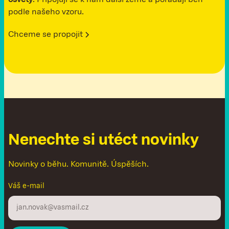
podle našeho vzoru.
Chceme se propojit
N
e
n
e
c
h
t
e
s
i
u
t
é
c
t
n
o
v
i
n
k
y
Novinky o běhu. Komunitě. Úspěších.
Váš e-mail