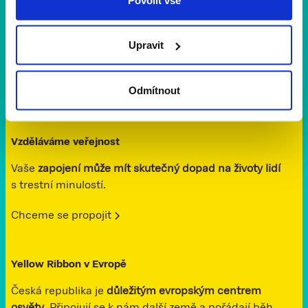
Partnerství s organizacemi
Upravit
Vytváříme
síť partnerských organizací
zaměřených na
práci s lidmi s trestní minulostí.
Odmítnout
Chceme se propojit
Vzděláváme veřejnost
Vaše
zapojení může mít skutečný dopad na životy lidí
s trestní minulostí.
Chceme se propojit
Yellow Ribbon v Evropě
Česká republika je
důležitým evropským centrem
osvěty
. Připojují se k nám další země a pořádají běh