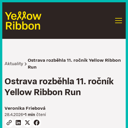
Ostrava rozběhla 11. ročník Yellow Ribbon
Aktuality
Run
O
s
t
r
a
v
a
r
o
z
b
ě
h
l
a
1
1
.
r
o
č
n
í
k
Y
e
l
l
o
w
R
i
b
b
o
n
R
u
n
Veronika Friebová
•
28.4.2026
1 min
čtení