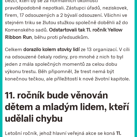
běžci, kteří by se za normálních okolností
pravděpodobně nepotkali. Zástupci úřadů, neziskovek,
firem, 17 odsouzených a 2 bývalí odsouzení. Všichni ve
stejném triku se žlutou stužkou společně doběhli až do
Komenského sadů.
Odstartovali tak 11. ročník Yellow
Ribbon Run
, běhu proti předsudkům.
Celkem
dorazilo kolem stovky lidí
ze 13 organizací. V cíli
na odsouzené čekaly rodiny, pro mnohé z nich to byl
jeden z mála společných momentů za celou dobu
výkonu trestu. Běh připomněl, že trest nemá být
konečnou tečkou, ale příležitostí k nové životní kapitole.
11. ročník bude věnován
dětem a mladým lidem, kteří
udělali chybu
Letošní ročník, jehož hlavní veřejná akce se koná
11.