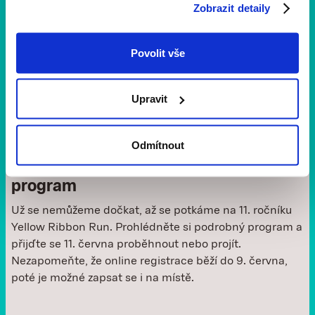
Zobrazit detaily
Povolit vše
Upravit
Novinky a aktuality
1 min
čtení
Odmítnout
Co vás čeká na 11. ročníku? Projděte si
program
Už se nemůžeme dočkat, až se potkáme na 11. ročníku
Yellow Ribbon Run. Prohlédněte si podrobný program a
přijďte se 11. června proběhnout nebo projít.
Nezapomeňte, že online registrace běží do 9. června,
poté je možné zapsat se i na místě. ‍