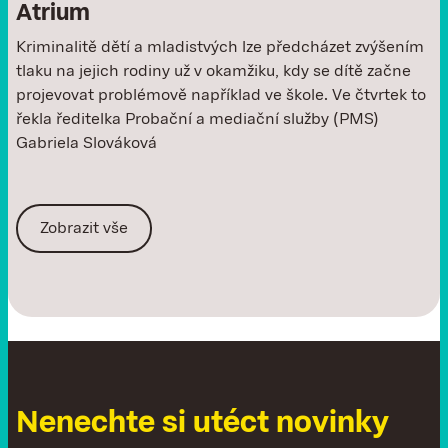
Atrium
Kriminalitě dětí a mladistvých lze předcházet zvýšením
tlaku na jejich rodiny už v okamžiku, kdy se dítě začne
projevovat problémově například ve škole. Ve čtvrtek to
řekla ředitelka Probační a mediační služby (PMS)
Gabriela Slováková
Zobrazit vše
N
e
n
e
c
h
t
e
s
i
u
t
é
c
t
n
o
v
i
n
k
y