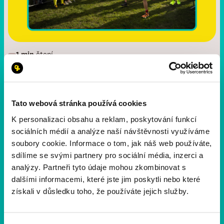
1 min
čtení
Děkujeme, že jste běželi s námi
11. ročník je za námi a my vám chceme vzkázat jen
jedno: DĚKUJEME. 💛 Společně jsme znovu ukázali, že
Tato webová stránka používá cookies
běh umí spojovat lidi, bourat předsudky a otevírat dveře
K personalizaci obsahu a reklam, poskytování funkcí
druhým šancím.
sociálních médií a analýze naší návštěvnosti využíváme
soubory cookie. Informace o tom, jak náš web používáte,
sdílíme se svými partnery pro sociální média, inzerci a
analýzy. Partneři tyto údaje mohou zkombinovat s
dalšími informacemi, které jste jim poskytli nebo které
získali v důsledku toho, že používáte jejich služby.