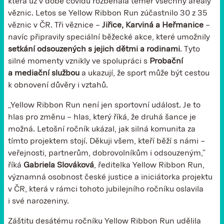
která už v době covidu rozběhala téměř všechny areály
věznic. Letos se Yellow Ribbon Run zúčastnilo 30 z 35
věznic v ČR. Tři věznice –
Jiřice, Karviná a Heřmanice
–
navíc připravily speciální běžecké akce, které umožnily
setkání odsouzených s jejich dětmi a rodinami
. Tyto
silné momenty vznikly ve spolupráci s
Probační
a mediační službou
a ukazují, že sport může být cestou
k obnovení důvěry i vztahů.
„Yellow Ribbon Run není jen sportovní událost. Je to
hlas pro změnu – hlas, který říká, že druhá šance je
možná. Letošní ročník ukázal, jak silná komunita za
tímto projektem stojí. Děkuji všem, kteří běží s námi –
veřejnosti, partnerům, dobrovolníkům i odsouzeným,“
říká
Gabriela Slováková
, ředitelka Yellow Ribbon Run,
významná osobnost české justice a iniciátorka projektu
v ČR, která v rámci tohoto jubilejního ročníku oslavila
i své narozeniny.
Záštitu desátému ročníku Yellow Ribbon Run udělila