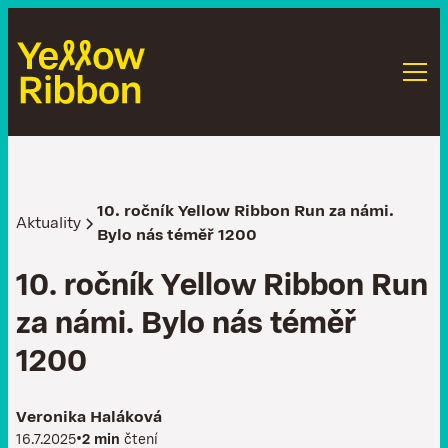
10. ročník Yellow Ribbon Run za námi.
Aktuality
Bylo nás téměř 1200
1
0
.
r
o
č
n
í
k
Y
e
l
l
o
w
R
i
b
b
o
n
R
u
n
z
a
n
á
m
i
.
B
y
l
o
n
á
s
t
é
m
ě
ř
1
2
0
0
Veronika Haláková
•
16.7.2025
2 min
čtení