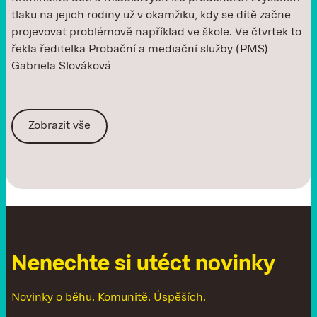
tlaku na jejich rodiny už v okamžiku, kdy se dítě začne
projevovat problémově například ve škole. Ve čtvrtek to
řekla ředitelka Probační a mediační služby (PMS)
Gabriela Slováková
Zobrazit vše
N
e
n
e
c
h
t
e
s
i
u
t
é
c
t
n
o
v
i
n
k
y
Novinky o běhu. Komunitě. Úspěších.