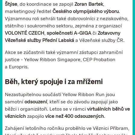
Štýse
, do koordinace se zapojil
Zoran Bartek
,
marketingový ředitel
Českého olympijského výboru
.
Významnou roli sehráli také dobrovolníci z neziskového,
státního i soukromého sektoru, zejména z organizací
VOLONTÉ CZECH
,
společnosti A-GIGA
či
Zotavovny
Vězeňské služby Přední Labská
a Vězeňské služby ČR.
Akce se zúčastnili také významní zástupci zahraniční
justice - Yellow Ribbon Singapore, CEP Probation
a Europris.
Běh, který spojuje i za mřížemi
Nezastupitelnou součástí Yellow Ribbon Run jsou
samotní
odsouzení
, kteří se do závodu zapojují jako
běžci i organizátoři. Letos se v rámci
virtuálních běhů ve
věznicích
zapojilo
více než 400 odsouzených
.
Zahájení letošního ročníku proběhlo ve Věznici Příbram,