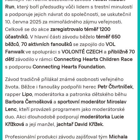
Run
, který boří předsudky vůči lidem s trestní minulostí
a podporuje jejich návrat do společnosti, se uskutečnil
10. června 2025 za mimořádného zájmu veřejnosti.
Celkově se do akce
zaregistrovalo téměř 1200
účastníků
. V hlavní části závodu běželo
téměř 650
běžců
,
70 aktivních fanoušků
se zapojilo do
VOL
Fanwalk
ve spolupráci s
VOLONTÉ CZECH
a
přibližně 70
dětí
závodilo v rámci
Connecting Hearts Children Race
s podporou
Connecting Hearts Foundation
.
Závod tradičně přilákal známé osobnosti veřejného
života. Běžce i fanoušky podpořili herec
Petr Čtvrtníček
,
rapper
Lipo
, moderátorka a patronka dětského běhu
Barbora Černošková
a
sportovní moderátor Miroslav
Lenc
, kteří provázeli programem jako moderátorské
duo. Akci dlouhodobě podporují
moderátorka Lucie
Křížková
a její manžel,
jachtař David Křížek
.
Profesionální produkci závodu zajišťoval tým
Michala