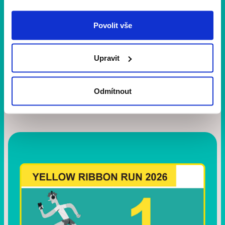
Povolit vše
1 min
čtení
Děkujeme, že jste běželi s námi
Upravit
11. ročník je za námi a my vám chceme vzkázat jen
jedno: DĚKUJEME. 💛 Společně jsme znovu ukázali, že
běh umí spojovat lidi, bourat předsudky a otevírat dveře
Odmítnout
druhým šancím.