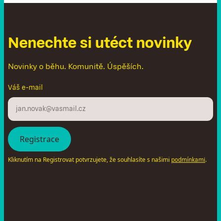
N
e
n
e
c
h
t
e
s
i
u
t
é
c
t
n
o
v
i
n
k
y
Novinky o běhu. Komunitě. Úspěších.
Váš e-mail
Kliknutím na Registrovat potvrzujete, že souhlasíte s našimi
.
podmínkami