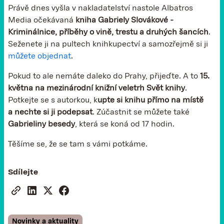
Právě dnes vyšla v nakladatelství nastole Albatros
Media očekávaná
kniha Gabriely Slovákové -
Kriminálnice, příběhy o vině, trestu a druhých šancích
.
Seženete ji na pultech knihkupectví a samozřejmě si ji
můžete objednat
.
Pokud to ale nemáte daleko do Prahy, přijeďte. A to
15.
května na mezinárodní knižní veletrh Svět knihy
.
Potkejte se s autorkou, k
upte si knihu přímo na místě
a nechte si ji podepsat
. Zúčastnit se můžete také
Gabrieliny besedy
, která se koná od 17 hodin.
Těšíme se, že se tam s vámi potkáme.
Sdílejte
Novinky a aktuality