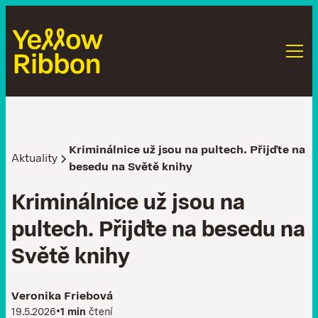
Kriminálnice už jsou na pultech. Přijďte na
Aktuality
besedu na Světě knihy
K
r
i
m
i
n
á
l
n
i
c
e
u
ž
j
s
o
u
n
a
p
u
l
t
e
c
h
.
P
ř
i
j
ď
t
e
n
a
b
e
s
e
d
u
n
a
S
v
ě
t
ě
k
n
i
h
y
Veronika Friebová
•
19.5.2026
1 min
čtení