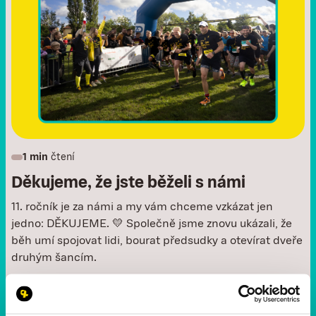
1 min
čtení
Děkujeme, že jste běželi s námi
11. ročník je za námi a my vám chceme vzkázat jen
jedno: DĚKUJEME. 💛 Společně jsme znovu ukázali, že
běh umí spojovat lidi, bourat předsudky a otevírat dveře
druhým šancím.