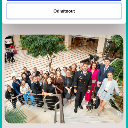
přijďte se 11. června proběhnout nebo projít.
Nezapomeňte, že online registrace běží do 9. června,
Odmítnout
poté je možné zapsat se i na místě. ‍