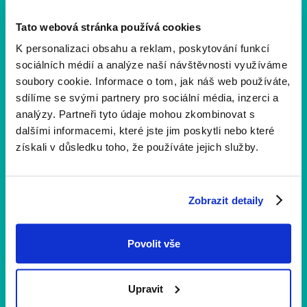
Tato webová stránka používá cookies
K personalizaci obsahu a reklam, poskytování funkcí
sociálních médií a analýze naší návštěvnosti využíváme
soubory cookie. Informace o tom, jak náš web používáte,
sdílíme se svými partnery pro sociální média, inzerci a
analýzy. Partneři tyto údaje mohou zkombinovat s
dalšími informacemi, které jste jim poskytli nebo které
získali v důsledku toho, že používáte jejich služby.
Zobrazit detaily
Novinky a aktuality
1 min
čtení
Co vás čeká na 11. ročníku? Projděte si
Povolit vše
program
Už se nemůžeme dočkat, až se potkáme na 11. ročníku
Upravit
Yellow Ribbon Run. Prohlédněte si podrobný program a