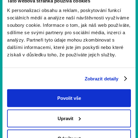
Tato webová stránka používá cookies
K personalizaci obsahu a reklam, poskytování funkcí
sociálních médií a analýze naší návštěvnosti využíváme
soubory cookie. Informace o tom, jak náš web používáte,
sdílíme se svými partnery pro sociální média, inzerci a
1 min
čtení
analýzy. Partneři tyto údaje mohou zkombinovat s
Děkujeme, že jste běželi s námi
dalšími informacemi, které jste jim poskytli nebo které
získali v důsledku toho, že používáte jejich služby.
11. ročník je za námi a my vám chceme vzkázat jen
jedno: DĚKUJEME. 💛 Společně jsme znovu ukázali, že
běh umí spojovat lidi, bourat předsudky a otevírat dveře
Zobrazit detaily
druhým šancím.
Povolit vše
Upravit