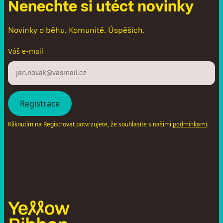
N
e
n
e
c
h
t
e
s
i
u
t
é
c
t
n
o
v
i
n
k
y
Novinky o běhu. Komunitě. Úspěších.
Váš e-mail
Kliknutím na Registrovat potvrzujete, že souhlasíte s našimi
.
podmínkami