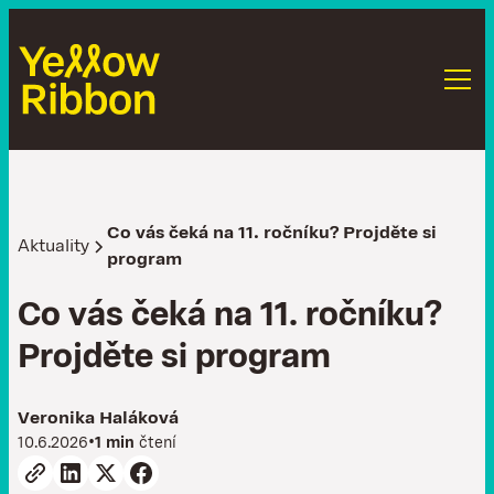
Co vás čeká na 11. ročníku? Projděte si
Aktuality
program
C
o
v
á
s
č
e
k
á
n
a
1
1
.
r
o
č
n
í
k
u
?
P
r
o
j
d
ě
t
e
s
i
p
r
o
g
r
a
m
Veronika Haláková
•
10.6.2026
1 min
čtení