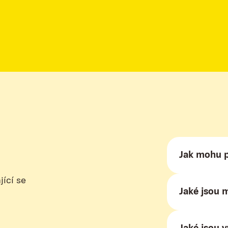
Jak mohu 
Můžete se za
jící se
Jaké jsou 
sdílet náš p
a inkluzivní
s trestní min
Mnoho lidí si