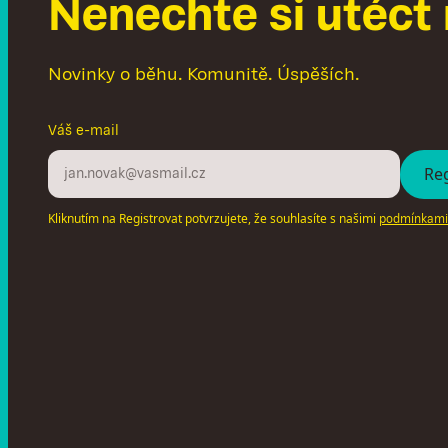
N
e
n
e
c
h
t
e
s
i
u
t
é
c
t
Novinky o běhu. Komunitě. Úspěších.
Váš e-mail
Kliknutím na Registrovat potvrzujete, že souhlasíte s našimi
podmínkami