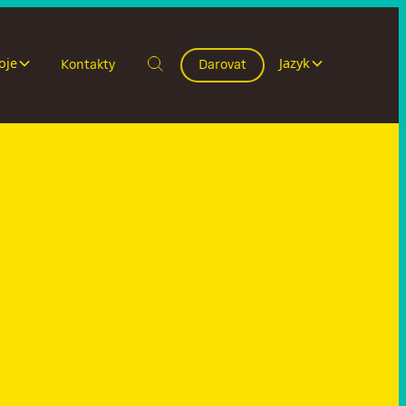
oje
Jazyk
Kontakty
Darovat