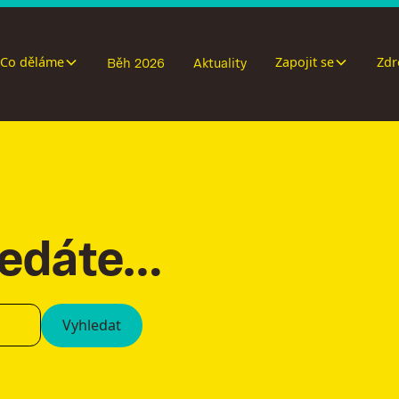
Co děláme
Zapojit se
Zdr
Běh 2026
Aktuality
ledáte…