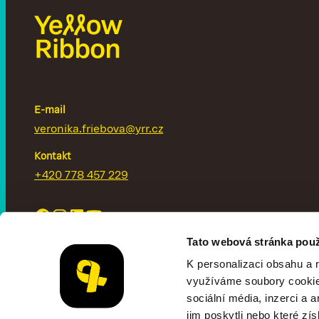
E-mail
veronika.friebova@yrr.cz
Kontakt
+420 778 457 229
Tato webová stránka použ
K personalizaci obsahu a 
využíváme soubory cookie.
sociální média, inzerci a 
Copyright ©
2026
© Žlutá stužka z. s.
jim poskytli nebo které zís