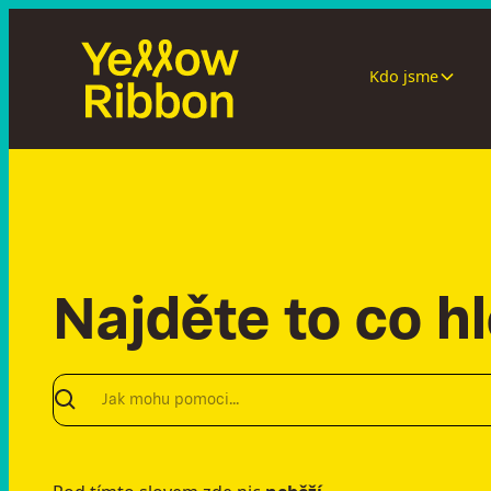
Kdo jsme
Najděte to co h