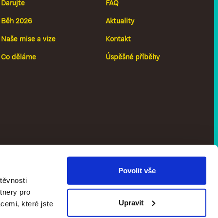
Darujte
FAQ
Běh 2026
Aktuality
Naše mise a vize
Kontakt
Co děláme
Úspěšné příběhy
Povolit vše
těvnosti
tnery pro
Upravit
cemi, které jste
Zásady ochrany
Design & Develop Vanek.Studio