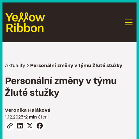
Aktuality
Personální změny v týmu Žluté stužky
P
e
r
s
o
n
á
l
n
í
z
m
ě
n
y
v
t
ý
m
u
Ž
l
u
t
é
s
t
u
ž
k
y
Veronika Haláková
•
1.12.2025
2 min
čtení