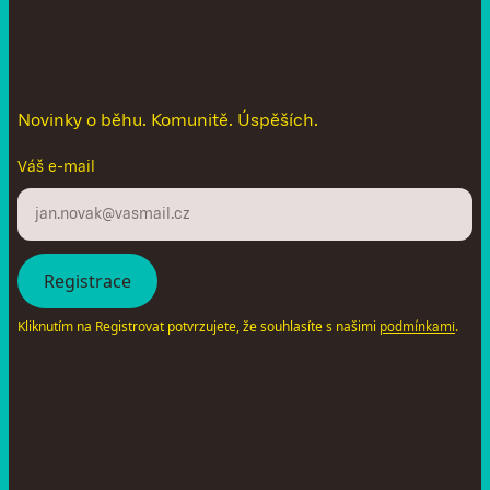
N
e
n
e
c
h
t
e
s
i
u
t
é
c
t
n
o
v
i
n
k
y
Novinky o běhu. Komunitě. Úspěších.
Váš e-mail
Kliknutím na Registrovat potvrzujete, že souhlasíte s našimi
.
podmínkami