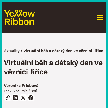
Aktuality
Virtuální běh a dětský den ve věznici Jiřice
V
i
r
t
u
á
l
n
í
b
ě
h
a
d
ě
t
s
k
ý
d
e
n
v
e
v
ě
z
n
i
c
i
J
i
ř
i
c
e
Veronika Friebová
•
17.7.2025
1 min
čtení