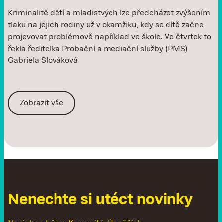
Kriminalitě dětí a mladistvých lze předcházet zvýšením
tlaku na jejich rodiny už v okamžiku, kdy se dítě začne
projevovat problémově například ve škole. Ve čtvrtek to
řekla ředitelka Probační a mediační služby (PMS)
Gabriela Slováková
Zobrazit vše
N
e
n
e
c
h
t
e
s
i
u
t
é
c
t
n
o
v
i
n
k
y