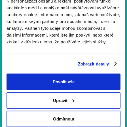
K personalizaci obsahu a reklam, poskytování funkcí
sociálních médií a analýze naší návštěvnosti využíváme
soubory cookie. Informace o tom, jak náš web používáte,
sdílíme se svými partnery pro sociální média, inzerci a
analýzy. Partneři tyto údaje mohou zkombinovat s
dalšími informacemi, které jste jim poskytli nebo které
získali v důsledku toho, že používáte jejich služby.
Novinky a aktuality
1 min
čtení
Co vás čeká na 11. ročníku? Projděte si
Zobrazit detaily
program
Už se nemůžeme dočkat, až se potkáme na 11. ročníku
Povolit vše
Yellow Ribbon Run. Prohlédněte si podrobný program a
přijďte se 11. června proběhnout nebo projít.
Nezapomeňte, že online registrace běží do 9. června,
Upravit
poté je možné zapsat se i na místě. ‍
Odmítnout