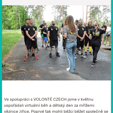
Ve spolupráci s VOLONTÉ CZECH jsme v květnu
uspořádali virtuální běh a dětský den za mřížemi
věznice Jiřice. Poprvé tak mohli běžci běžet společně se